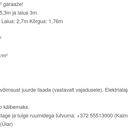
² garaaže!
5,3m ja laius 3m.
Laius: 2,7m Kõrgus: 1,76m
²
/m²
ivõimsust juurde lisada (vastavalt vajadusele). Elektrial
ub käibemaks.
elistage ja tulge ruumidega tutvuma: +372 55513000
Ülar)