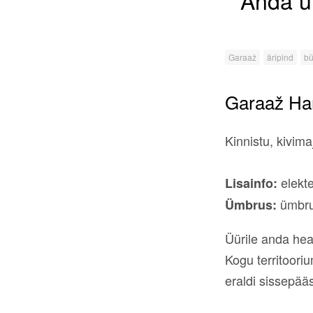
Anda ü
Garaaž
äripind
bü
Garaaž Ha
Kinnistu, kivim
elekte
Lisainfo:
ümbrus
Ümbrus:
Üürile anda hea
Kogu territoori
eraldi sissepää