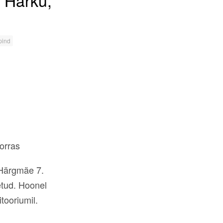
 Harku,
pind
orras
 Härgmäe 7.
etud. Hoonel
tooriumil.