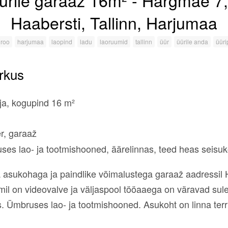
ürile garaaž 16m² - Härgmäe 7,
Haabersti, Tallinn, Harjumaa
roo
harjumaa
laopind
ladu
laoruumid
tallinn
üür
üürile anda
üüri
rkus
aja, kogupind 16 m²
r, garaaž
es lao- ja tootmishooned, äärelinnas, teed heas seisuk
 asukohaga ja paindlike võimalustega garaaž aadressil
umil on videovalve ja väljaspool tööaaega on väravad sul
s. Ümbruses lao- ja tootmishooned. Asukoht on linna terri