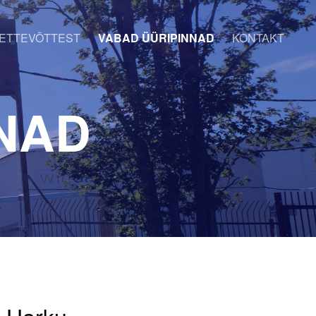
ETTEVÕTTEST
VABAD ÜÜRIPINNAD
KONTAKT
NAD