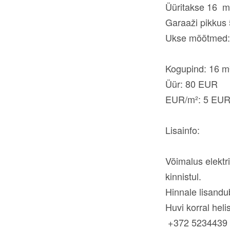
Üüritakse 16 m
Garaaži pikkus 
Ukse mõõtmed: 
Kogupind: 16 m
Üür: 80 EUR
EUR/m²: 5 EUR
Lisainfo:
Võimalus elektr
kinnistul.
Hinnale lisand
Huvi korral h
+372 5234439 (